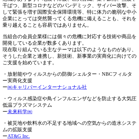
干ばつ、新型コロナなどのパンデミック、サイバー攻撃、そ
して緊張を増す国際安全保障環境等、特に体力の脆弱な中小
企業にとっては突然襲ってくる危機に備えることも、それを
乗り越えることも容易ではありません。
当組合の会員企業様には個々の危機に対応する技術や商品を
開発している企業が数多くあります。
現在取り組んでいる主なテーマは以下のようなものがあり、
そうした企業と連携し、新技術、新事業の実商化に向けての
ご支援を始めています。
・放射能やウィルスからの防御シェルター・NBCフィルタ
ー実商化支援
ー
㈱キャリバーインターナショナル社
・ウィルス感染症や鳥インフルエンザなどを防止する大気圧
低温プラズマシステム
ー
未来科学㈱
・被災地や飲料水の不足する地域への空気からの造水システ
ムの拡販支援
ー
AT&G Inc.