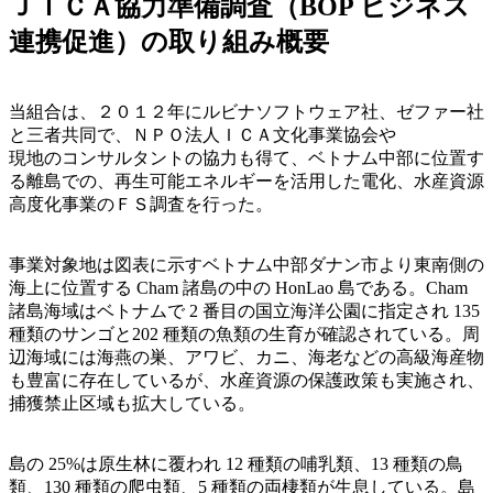
ＪＩＣＡ協力準備調査（BOP ビジネス
連携促進）の取り組み概要
当組合は、２０１２年にルビナソフトウェア社、ゼファー社
と三者共同で、ＮＰＯ法人ＩＣＡ文化事業協会や
現地のコンサルタントの協力も得て、ベトナム中部に位置す
る離島での、再生可能エネルギーを活用した電化、水産資源
高度化事業のＦＳ調査を行った。
事業対象地は図表に示すベトナム中部ダナン市より東南側の
海上に位置する Cham 諸島の中の HonLao 島である。Cham
諸島海域はベトナムで 2 番目の国立海洋公園に指定され 135
種類のサンゴと202 種類の魚類の生育が確認されている。周
辺海域には海燕の巣、アワビ、カニ、海老などの高級海産物
も豊富に存在しているが、水産資源の保護政策も実施され、
捕獲禁止区域も拡大している。
島の 25%は原生林に覆われ 12 種類の哺乳類、13 種類の鳥
類、130 種類の爬虫類、5 種類の両棲類が生息している。島