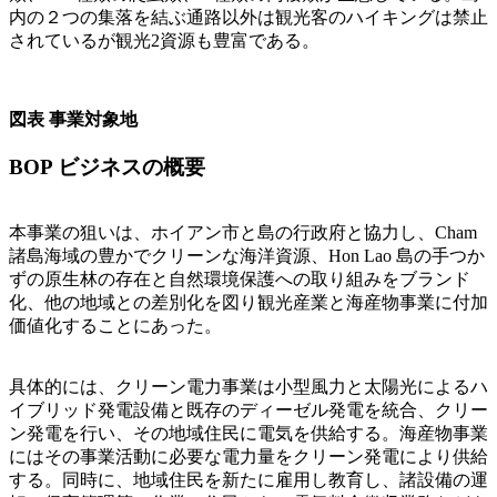
内の２つの集落を結ぶ通路以外は観光客のハイキングは禁止
されているが観光2資源も豊富である。
図表 事業対象地
BOP ビジネスの概要
本事業の狙いは、ホイアン市と島の行政府と協力し、Cham
諸島海域の豊かでクリーンな海洋資源、Hon Lao 島の手つか
ずの原生林の存在と自然環境保護への取り組みをブランド
化、他の地域との差別化を図り観光産業と海産物事業に付加
価値化することにあった。
具体的には、クリーン電力事業は小型風力と太陽光によるハ
イブリッド発電設備と既存のディーゼル発電を統合、クリー
ン発電を行い、その地域住民に電気を供給する。海産物事業
にはその事業活動に必要な電力量をクリーン発電により供給
する。同時に、地域住民を新たに雇用し教育し、諸設備の運