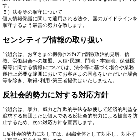
す。
５）法令等の順守について
個人情報保護に関して適用される法令、国のガイドラインを
順守するよう最善の努力を致します。
センシティブ情報の取り扱い
当組合は、お客さまの機微(ｾﾝｼﾃｨﾌﾞ)情報(政治的見解、信
教、労働組合への加盟、人種･民族、門地・本籍地、保健医
療等に関する情報)については、法令等に基づく場合や業務
遂行上必要な範囲においてお客さまの同意をいただいた場合
等を除き、取得･利用･第三者提供はいたしません。
反社会的勢力に対する対応方針
当組合は、暴力、威力と詐欺的手法を駆使して経済的利益を
追求する集団または個人である反社会的勢力による被害を防
止するため、次の対応方針を宣言します。
1.反社会的勢力に対しては、組織全体として対応し、対応す